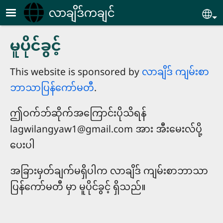
Skip to main content
လာချိဒ်ကချင်
Se
မူပိုင်ခွင့်
This website is sponsored by
လာချိဒ် ကျမ်းစာ
ဘာသာပြန်ကော်မတီ
.
ဤဝက်ဘ်ဆိုက်အကြောင်းပိုသိရန်
lagwilangyaw1@gmail.com
အား အီးမေးလ်ပို့
ပေးပါ
အခြားမှတ်ချက်မရှိပါက လာချိဒ် ကျမ်းစာဘာသာ
ပြန်ကော်မတီ မှာ မူပိုင်ခွင့် ရှိသည်။