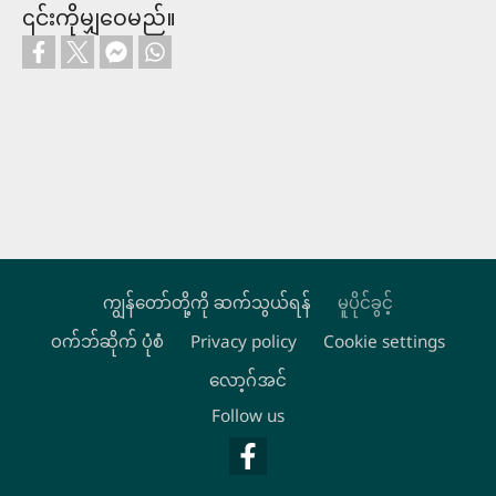
၎င်းကိုမျှဝေမည်။
ကျွန်တော်တို့ကို ဆက်သွယ်ရန်
မူပိုင်ခွင့်
ဝက်ဘ်ဆိုက် ပုံစံ
Privacy policy
Cookie settings
Footer
လော့ဂ်အင်
Follow us